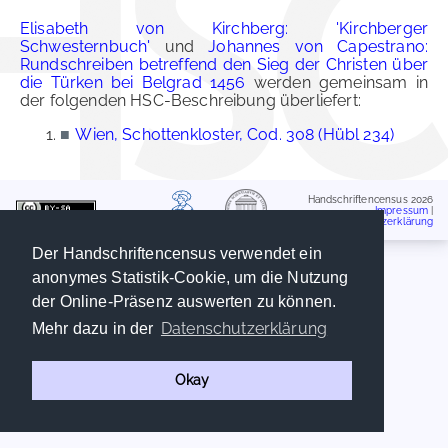
Elisabeth von Kirchberg: 'Kirchberger
Schwesternbuch'
und
Johannes von Capestrano:
Rundschreiben betreffend den Sieg der Christen über
die Türken bei Belgrad 1456
werden gemeinsam in
der folgenden HSC-Beschreibung überliefert:
■
Wien, Schottenkloster, Cod. 308 (Hübl 234)
Handschriftencensus 2026
Impressum
|
Datenschutzerklärung
Der Handschriftencensus verwendet ein
anonymes Statistik-Cookie, um die Nutzung
der Online-Präsenz auswerten zu können.
Datenschutzerklärung
Mehr dazu in der
Okay