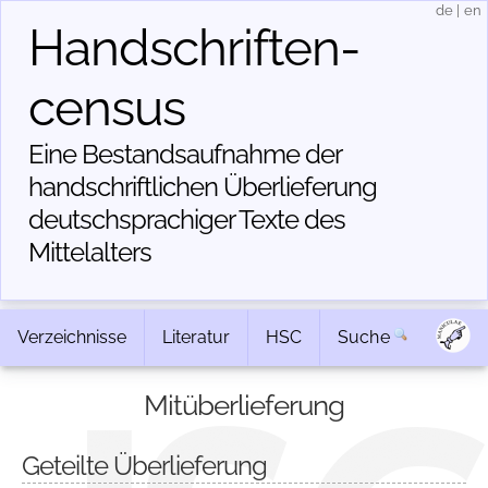
de
|
en
Handschriften­
census
Eine Bestandsaufnahme der
handschriftlichen Über­lieferung
deutschsprachiger Texte des
Mittelalters
Verzeichnisse
Literatur
HSC
Suche
Mitüberlieferung
Geteilte Überlieferung