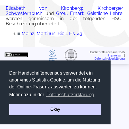
Elisabeth von Kirchberg: 'Kirchberger
Schwesternbuch'
und
Groß, Erhart: 'Geistliche Lehre'
werden gemeinsam in der folgenden HSC-
Beschreibung überliefert:
■
Mainz, Martinus-Bibl., Hs. 43
Handschriftencensus 2026
Impressum
|
Datenschutzerklärung
Der Handschriftencensus verwendet ein
anonymes Statistik-Cookie, um die Nutzung
der Online-Präsenz auswerten zu können.
Datenschutzerklärung
Mehr dazu in der
Okay