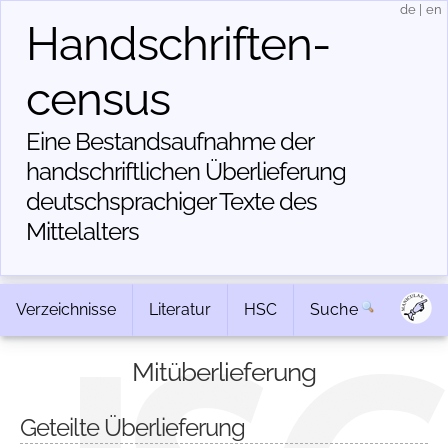
de
|
en
Handschriften­
census
Eine Bestandsaufnahme der
handschriftlichen Über­lieferung
deutschsprachiger Texte des
Mittelalters
Verzeichnisse
Literatur
HSC
Suche
Mitüberlieferung
Geteilte Überlieferung