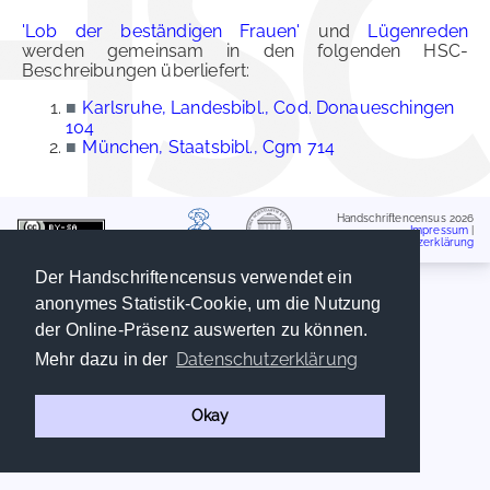
'Lob der beständigen Frauen'
und
Lügenreden
werden gemeinsam in den folgenden HSC-
Beschreibungen überliefert:
■
Karlsruhe, Landesbibl., Cod. Donaueschingen
104
■
München, Staatsbibl., Cgm 714
Handschriftencensus 2026
Impressum
|
Datenschutzerklärung
Der Handschriftencensus verwendet ein
anonymes Statistik-Cookie, um die Nutzung
der Online-Präsenz auswerten zu können.
Datenschutzerklärung
Mehr dazu in der
Okay