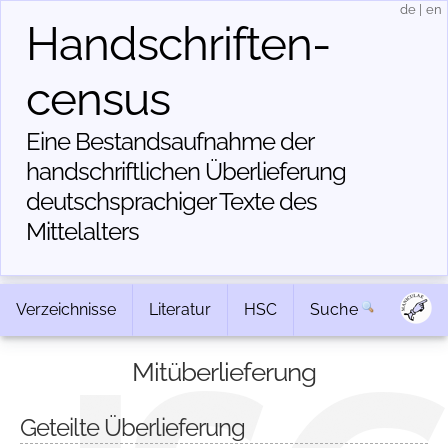
de
|
en
Handschriften­
census
Eine Bestandsaufnahme der
handschriftlichen Über­lieferung
deutschsprachiger Texte des
Mittelalters
Verzeichnisse
Literatur
HSC
Suche
Mitüberlieferung
Geteilte Überlieferung