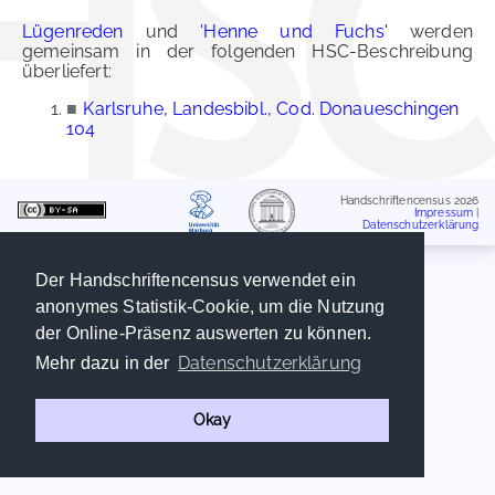
Lügenreden
und
'Henne und Fuchs'
werden
gemeinsam in der folgenden HSC-Beschreibung
überliefert:
■
Karlsruhe, Landesbibl., Cod. Donaueschingen
104
Handschriftencensus 2026
Impressum
|
Datenschutzerklärung
Der Handschriftencensus verwendet ein
anonymes Statistik-Cookie, um die Nutzung
der Online-Präsenz auswerten zu können.
Datenschutzerklärung
Mehr dazu in der
Okay