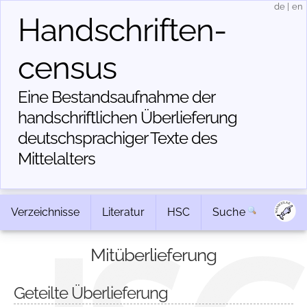
de
|
en
Handschriften­
census
Eine Bestandsaufnahme der
handschriftlichen Über­lieferung
deutschsprachiger Texte des
Mittelalters
Verzeichnisse
Literatur
HSC
Suche
Mitüberlieferung
Geteilte Überlieferung