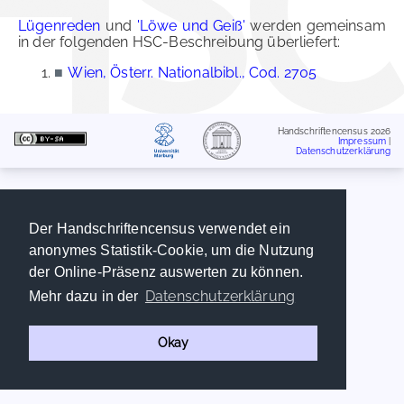
Lügenreden
und
'Löwe und Geiß'
werden gemeinsam
in der folgenden HSC-Beschreibung überliefert:
■
Wien, Österr. Nationalbibl., Cod. 2705
Handschriftencensus 2026
Impressum
|
Datenschutzerklärung
Der Handschriftencensus verwendet ein
anonymes Statistik-Cookie, um die Nutzung
der Online-Präsenz auswerten zu können.
Datenschutzerklärung
Mehr dazu in der
Okay