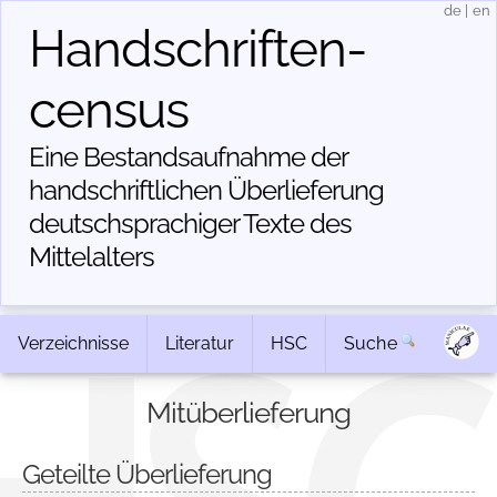
de
|
en
Handschriften­
census
Eine Bestandsaufnahme der
handschriftlichen Über­lieferung
deutschsprachiger Texte des
Mittelalters
Verzeichnisse
Literatur
HSC
Suche
Mitüberlieferung
Geteilte Überlieferung