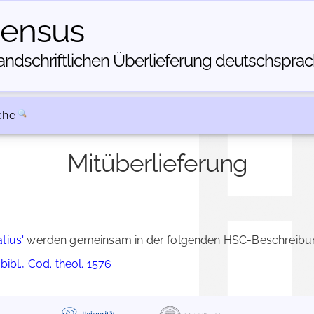
census
dschriftlichen Über­lieferung deutschsprachi
che
Mitüberlieferung
tius'
werden gemeinsam in der folgenden HSC-Beschreibung
ibl., Cod. theol. 1576