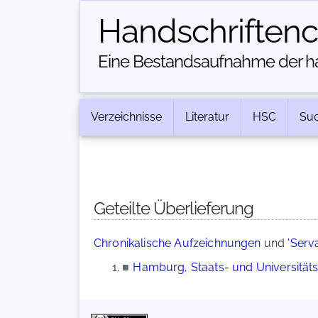
Handschriften­
Eine Bestandsaufnahme der han
Verzeichnisse
Literatur
HSC
Su
Geteilte Überlieferung
Chronikalische Aufzeichnungen
und
'Serva
■
Hamburg, Staats- und Universitätsb