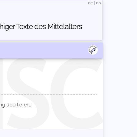
de
|
en
ger Texte des Mittelalters
 überliefert: