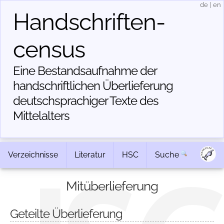
de
|
en
Handschriften­
census
Eine Bestandsaufnahme der
handschriftlichen Über­lieferung
deutschsprachiger Texte des
Mittelalters
Verzeichnisse
Literatur
HSC
Suche
Mitüberlieferung
Geteilte Überlieferung