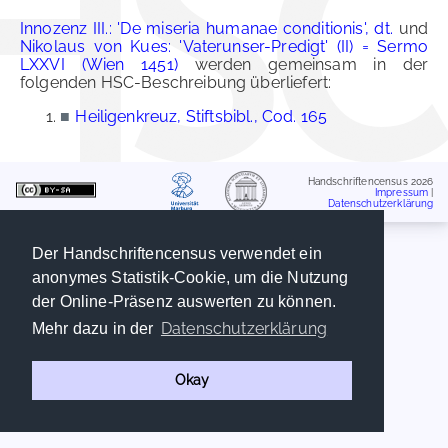
Innozenz III.: 'De miseria humanae conditionis', dt.
und
Nikolaus von Kues: 'Vaterunser-Predigt' (II) = Sermo
LXXVI (Wien 1451)
werden gemeinsam in der
folgenden HSC-Beschreibung überliefert:
■
Heiligenkreuz, Stiftsbibl., Cod. 165
Handschriftencensus 2026
Impressum
|
Datenschutzerklärung
Der Handschriftencensus verwendet ein
anonymes Statistik-Cookie, um die Nutzung
der Online-Präsenz auswerten zu können.
Datenschutzerklärung
Mehr dazu in der
Okay