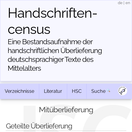
de
|
en
Handschriften­
census
Eine Bestandsaufnahme der
handschriftlichen Über­lieferung
deutschsprachiger Texte des
Mittelalters
Verzeichnisse
Literatur
HSC
Suche
Mitüberlieferung
Geteilte Überlieferung