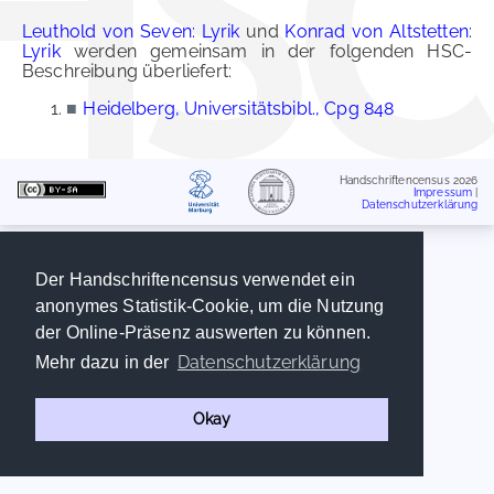
Leuthold von Seven: Lyrik
und
Konrad von Altstetten:
Lyrik
werden gemeinsam in der folgenden HSC-
Beschreibung überliefert:
■
Heidelberg, Universitätsbibl., Cpg 848
Handschriftencensus 2026
Impressum
|
Datenschutzerklärung
Der Handschriftencensus verwendet ein
anonymes Statistik-Cookie, um die Nutzung
der Online-Präsenz auswerten zu können.
Datenschutzerklärung
Mehr dazu in der
Okay