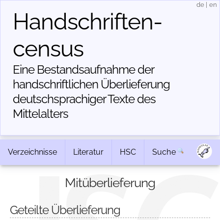
de
|
en
Handschriften­
census
Eine Bestandsaufnahme der
handschriftlichen Über­lieferung
deutschsprachiger Texte des
Mittelalters
Verzeichnisse
Literatur
HSC
Suche
Mitüberlieferung
Geteilte Überlieferung