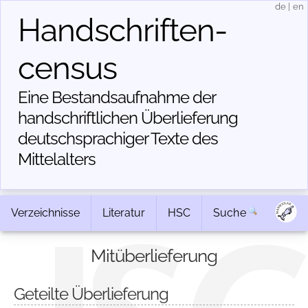
de
|
en
Handschriften­
census
Eine Bestandsaufnahme der
handschriftlichen Über­lieferung
deutschsprachiger Texte des
Mittelalters
Verzeichnisse
Literatur
HSC
Suche
Mitüberlieferung
Geteilte Überlieferung