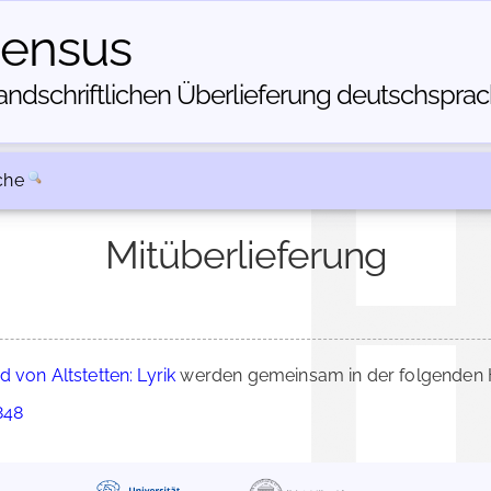
census
dschriftlichen Über­lieferung deutschsprachi
che
Mitüberlieferung
 von Altstetten: Lyrik
werden gemeinsam in der folgenden H
848