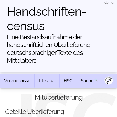
de
|
en
Handschriften­
census
Eine Bestandsaufnahme der
handschriftlichen Über­lieferung
deutschsprachiger Texte des
Mittelalters
Verzeichnisse
Literatur
HSC
Suche
Mitüberlieferung
Geteilte Überlieferung