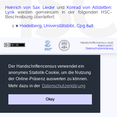
Heinrich von Sax: Lieder
und
Konrad von Altstetten:
Lyrik
werden gemeinsam in der folgenden HSC-
Beschreibung überliefert:
■
Heidelberg, Universitätsbibl., Cpg 848
Handschriftencensus 2026
Impressum
|
Datenschutzerklärung
Der Handschriftencensus verwendet ein
anonymes Statistik-Cookie, um die Nutzung
der Online-Präsenz auswerten zu können.
Datenschutzerklärung
Mehr dazu in der
Okay