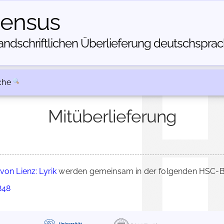
census
dschriftlichen Über­lieferung deutschsprachi
che
Mitüberlieferung
von Lienz: Lyrik
werden gemeinsam in der folgenden HSC-Be
848