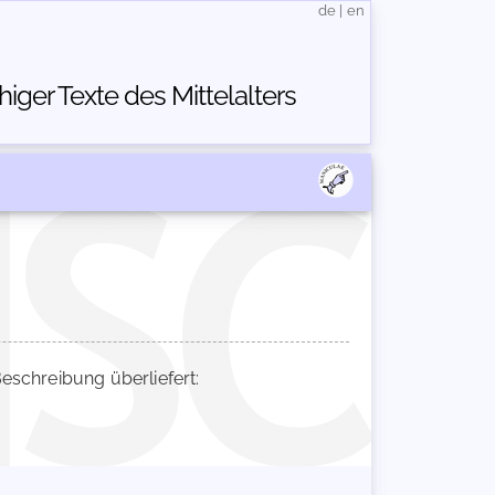
de
|
en
ger Texte des Mittelalters
schreibung überliefert: