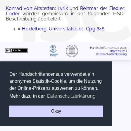
Konrad von Altstetten: Lyrik
und
Reinmar der Fiedler:
Lieder
werden gemeinsam in der folgenden HSC-
Beschreibung überliefert:
■
Heidelberg, Universitätsbibl., Cpg 848
Handschriftencensus 2026
Impressum
|
Datenschutzerklärung
Der Handschriftencensus verwendet ein
anonymes Statistik-Cookie, um die Nutzung
der Online-Präsenz auswerten zu können.
Datenschutzerklärung
Mehr dazu in der
Okay