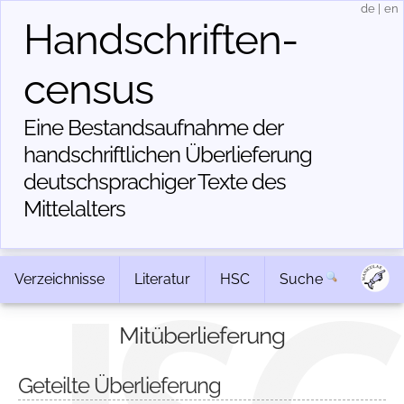
de
|
en
Handschriften­
census
Eine Bestandsaufnahme der
handschriftlichen Über­lieferung
deutschsprachiger Texte des
Mittelalters
Verzeichnisse
Literatur
HSC
Suche
Mitüberlieferung
Geteilte Überlieferung