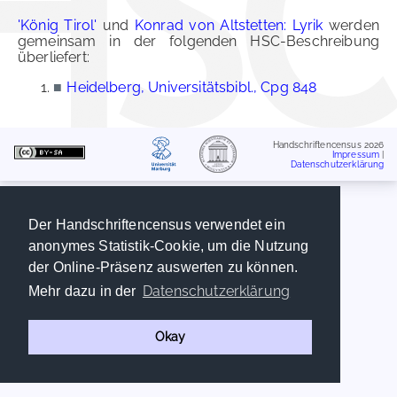
'König Tirol'
und
Konrad von Altstetten: Lyrik
werden
gemeinsam in der folgenden HSC-Beschreibung
überliefert:
■
Heidelberg, Universitätsbibl., Cpg 848
Handschriftencensus 2026
Impressum
|
Datenschutzerklärung
Der Handschriftencensus verwendet ein
anonymes Statistik-Cookie, um die Nutzung
der Online-Präsenz auswerten zu können.
Datenschutzerklärung
Mehr dazu in der
Okay