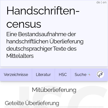
de
|
en
Handschriften­
census
Eine Bestandsaufnahme der
handschriftlichen Über­lieferung
deutschsprachiger Texte des
Mittelalters
Verzeichnisse
Literatur
HSC
Suche
Mitüberlieferung
Geteilte Überlieferung