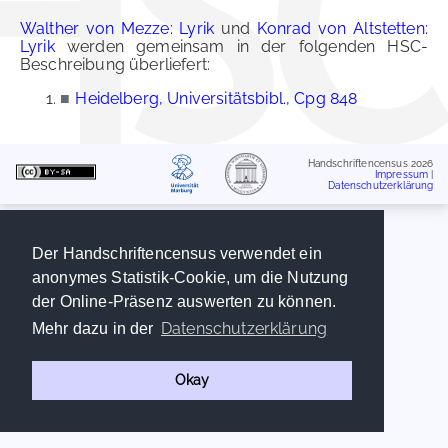
Walther von Mezze: Lyrik
und
Konrad von Altstetten:
Lyrik
werden gemeinsam in der folgenden HSC-
Beschreibung überliefert:
■
Heidelberg, Universitätsbibl., Cpg 848
Handschriftencensus 2026
Impressum
|
Datenschutzerklärung
Der Handschriftencensus verwendet ein
anonymes Statistik-Cookie, um die Nutzung
der Online-Präsenz auswerten zu können.
Datenschutzerklärung
Mehr dazu in der
Okay