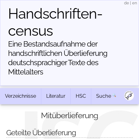
de
|
en
Handschriften­
census
Eine Bestandsaufnahme der
handschriftlichen Über­lieferung
deutschsprachiger Texte des
Mittelalters
Verzeichnisse
Literatur
HSC
Suche
Mitüberlieferung
Geteilte Überlieferung