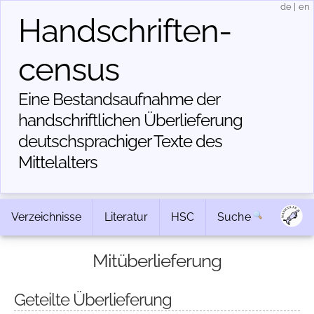
de
|
en
Handschriften­
census
Eine Bestandsaufnahme der
handschriftlichen Über­lieferung
deutschsprachiger Texte des
Mittelalters
Verzeichnisse
Literatur
HSC
Suche
Mitüberlieferung
Geteilte Überlieferung