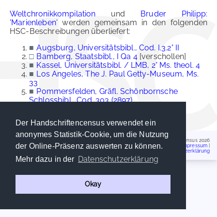
Weltchronikkompilation
und
Bruder Philipp:
'Marienleben'
werden gemeinsam in den folgenden
HSC-Beschreibungen überliefert:
■
Augsburg, Universitätsbibl., Cod. I.3.2° II
□
Bamberg, Staatsbibl., I Qa 4
[verschollen]
■
Kassel, Universitätsbibl. / LMB, 2° Ms. theol. 4
■
Los Angeles, The J. Paul Getty-Museum, Ms.
33
■
Pommersfelden, Gräfl. Schönbornsche
Schlossbibl., Cod. 303 (2897)
■
Stuttgart, Landesbibl., Cod. HB XIII 6
Der Handschriftencensus verwendet ein
anonymes Statistik-Cookie, um die Nutzung
Handschriftencensus 2026
der Online-Präsenz auswerten zu können.
Impressum
|
Datenschutzerklärung
Datenschutzerklärung
Mehr dazu in der
Okay