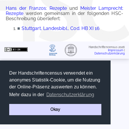
Hans der Franzos: Rezepte
und
Meister Lamprecht:
Rezepte
werden gemeinsam in der folgenden HSC-
Beschreibung überliefert:
■
Stuttgart, Landesbibl., Cod. HB XI 16
Handschriftencensus 2026
Impressum
|
Datenschutzerklärung
Der Handschriftencensus verwendet ein
anonymes Statistik-Cookie, um die Nutzung
der Online-Präsenz auswerten zu können.
Datenschutzerklärung
Mehr dazu in der
Okay