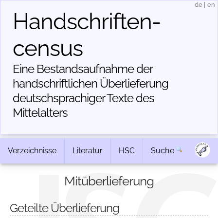
de
|
en
Handschriften­
census
Eine Bestandsaufnahme der
handschriftlichen Über­lieferung
deutschsprachiger Texte des
Mittelalters
Verzeichnisse
Literatur
HSC
Suche
Mitüberlieferung
Geteilte Überlieferung