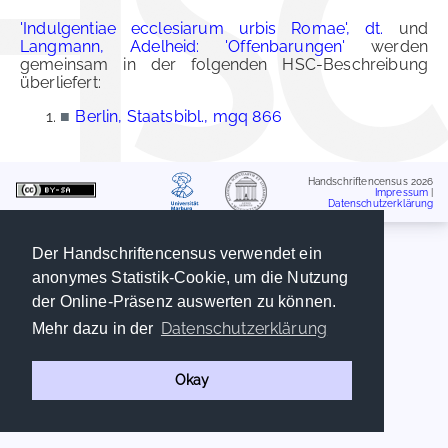
'Indulgentiae ecclesiarum urbis Romae', dt.
und
Langmann, Adelheid: 'Offenbarungen'
werden
gemeinsam in der folgenden HSC-Beschreibung
überliefert:
■
Berlin, Staatsbibl., mgq 866
Handschriftencensus 2026
Impressum
|
Datenschutzerklärung
Der Handschriftencensus verwendet ein
anonymes Statistik-Cookie, um die Nutzung
der Online-Präsenz auswerten zu können.
Datenschutzerklärung
Mehr dazu in der
Okay