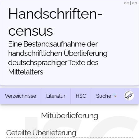
de
|
en
Handschriften­
census
Eine Bestandsaufnahme der
handschriftlichen Über­lieferung
deutschsprachiger Texte des
Mittelalters
Verzeichnisse
Literatur
HSC
Suche
Mitüberlieferung
Geteilte Überlieferung