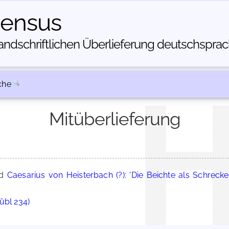
census
dschriftlichen Über­lieferung deutschsprachi
che
Mitüberlieferung
d
Caesarius von Heisterbach (?): 'Die Beichte als Schrecke
übl 234)