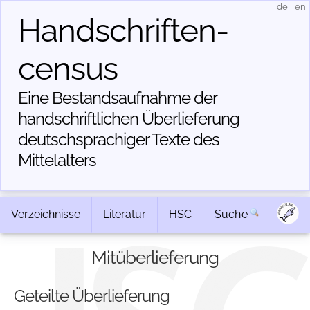
de
|
en
Handschriften­
census
Eine Bestandsaufnahme der
handschriftlichen Über­lieferung
deutschsprachiger Texte des
Mittelalters
Verzeichnisse
Literatur
HSC
Suche
Mitüberlieferung
Geteilte Überlieferung