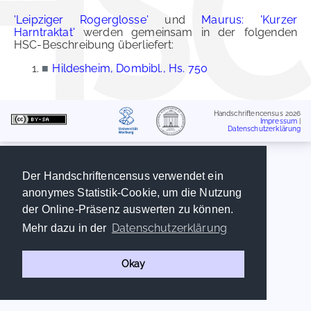
'Leipziger Rogerglosse'
und
Maurus: 'Kurzer
Harntraktat'
werden gemeinsam in der folgenden
HSC-Beschreibung überliefert:
■
Hildesheim, Dombibl., Hs. 750
Handschriftencensus 2026
Impressum
|
Datenschutzerklärung
Der Handschriftencensus verwendet ein
anonymes Statistik-Cookie, um die Nutzung
der Online-Präsenz auswerten zu können.
Datenschutzerklärung
Mehr dazu in der
Okay