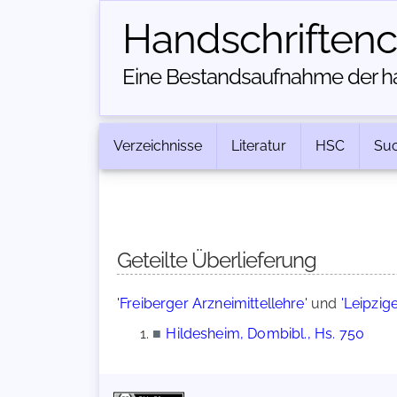
Handschriften­
Eine Bestandsaufnahme der han
Verzeichnisse
Literatur
HSC
Su
Geteilte Überlieferung
'Freiberger Arzneimittellehre'
und
'Leipzig
■
Hildesheim, Dombibl., Hs. 750