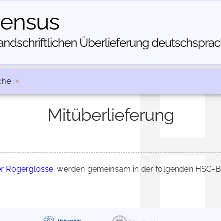
census
dschriftlichen Über­lieferung deutschsprachi
che
Mitüberlieferung
er Rogerglosse'
werden gemeinsam in der folgenden HSC-Bes