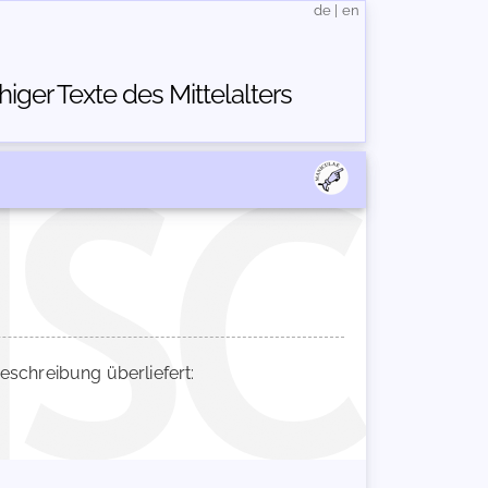
de
|
en
ger Texte des Mittelalters
chreibung überliefert: