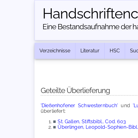
Handschriften­
Eine Bestandsaufnahme der han
Verzeichnisse
Literatur
HSC
Su
Geteilte Überlieferung
'Dießenhofener Schwesternbuch'
und
'L
überliefert:
■
St. Gallen, Stiftsbibl., Cod. 603
■
Überlingen, Leopold-Sophien-Bibl.