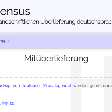
census
dschriftlichen Über­lieferung deutschsprachi
che
Mitüberlieferung
udwig von Toulouse' (Prosalegende)
werden gemeinsam 
, Ms. 22