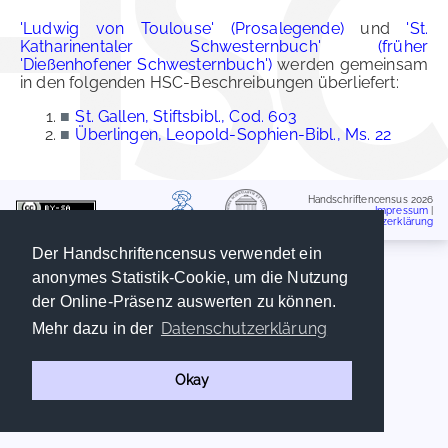
'Ludwig von Toulouse' (Prosalegende)
und
'St.
Katharinentaler Schwesternbuch' (früher
'Dießenhofener Schwesternbuch')
werden gemeinsam
in den folgenden HSC-Beschreibungen überliefert:
■
St. Gallen, Stiftsbibl., Cod. 603
■
Überlingen, Leopold-Sophien-Bibl., Ms. 22
Handschriftencensus 2026
Impressum
|
Datenschutzerklärung
Der Handschriftencensus verwendet ein
anonymes Statistik-Cookie, um die Nutzung
der Online-Präsenz auswerten zu können.
Datenschutzerklärung
Mehr dazu in der
Okay