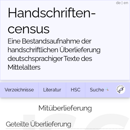
de
|
en
Handschriften­
census
Eine Bestandsaufnahme der
handschriftlichen Über­lieferung
deutschsprachiger Texte des
Mittelalters
Verzeichnisse
Literatur
HSC
Suche
Mitüberlieferung
Geteilte Überlieferung