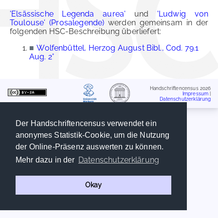
'Elsässische Legenda aurea'
und
'Ludwig von
Toulouse' (Prosalegende)
werden gemeinsam in der
folgenden HSC-Beschreibung überliefert:
■
Wolfenbüttel, Herzog August Bibl., Cod. 79.1
Aug. 2°
Handschriftencensus 2026
Impressum
|
Datenschutzerklärung
Der Handschriftencensus verwendet ein
anonymes Statistik-Cookie, um die Nutzung
der Online-Präsenz auswerten zu können.
Datenschutzerklärung
Mehr dazu in der
Okay