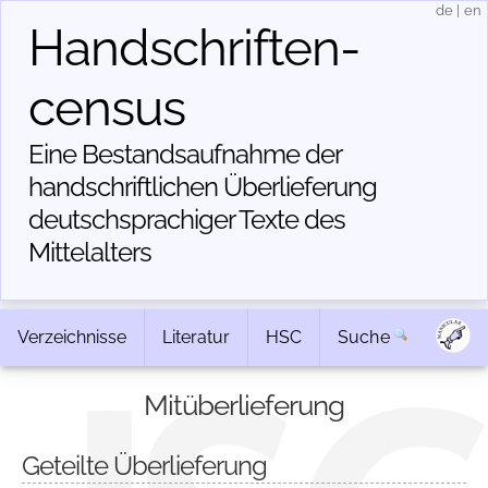
de
|
en
Handschriften­
census
Eine Bestandsaufnahme der
handschriftlichen Über­lieferung
deutschsprachiger Texte des
Mittelalters
Verzeichnisse
Literatur
HSC
Suche
Mitüberlieferung
Geteilte Überlieferung