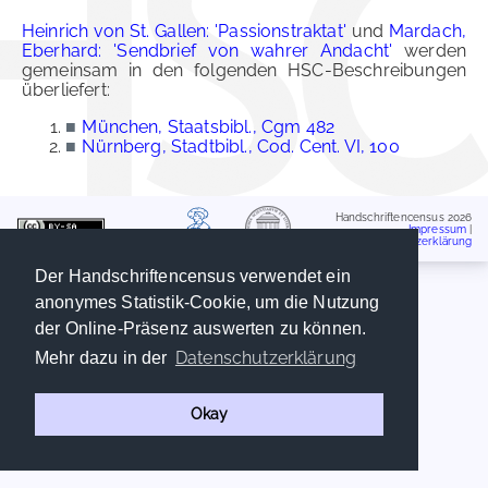
Heinrich von St. Gallen: 'Passionstraktat'
und
Mardach,
Eberhard: 'Sendbrief von wahrer Andacht'
werden
gemeinsam in den folgenden HSC-Beschreibungen
überliefert:
■
München, Staatsbibl., Cgm 482
■
Nürnberg, Stadtbibl., Cod. Cent. VI, 100
Handschriftencensus 2026
Impressum
|
Datenschutzerklärung
Der Handschriftencensus verwendet ein
anonymes Statistik-Cookie, um die Nutzung
der Online-Präsenz auswerten zu können.
Datenschutzerklärung
Mehr dazu in der
Okay