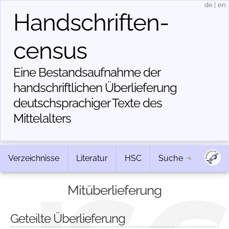
de
|
en
Handschriften­
census
Eine Bestandsaufnahme der
handschriftlichen Über­lieferung
deutschsprachiger Texte des
Mittelalters
Verzeichnisse
Literatur
HSC
Suche
Mitüberlieferung
Geteilte Überlieferung