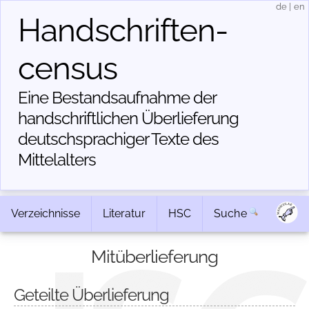
de
|
en
Handschriften­
census
Eine Bestandsaufnahme der
handschriftlichen Über­lieferung
deutschsprachiger Texte des
Mittelalters
Verzeichnisse
Literatur
HSC
Suche
Mitüberlieferung
Geteilte Überlieferung