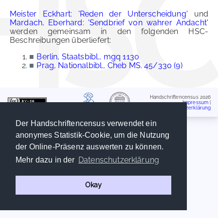
Meister Eckhart: 'Reden der Unterscheidung'
und
Mardach, Eberhard: 'Sendbrief von wahrer Andacht'
werden gemeinsam in den folgenden HSC-
Beschreibungen überliefert:
■
Berlin, Staatsbibl., mgq 1130
■
Prag, Nationalbibl., Cheb MS. 45/330 (9)
Handschriftencensus 2026
Impressum
|
Datenschutzerklärung
Der Handschriftencensus verwendet ein
anonymes Statistik-Cookie, um die Nutzung
der Online-Präsenz auswerten zu können.
Datenschutzerklärung
Mehr dazu in der
Okay