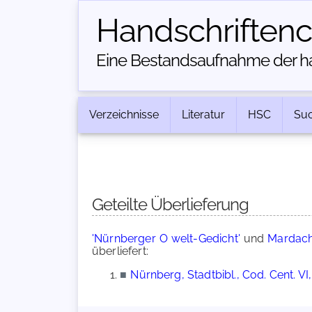
Handschriften­
Eine Bestandsaufnahme der han
Verzeichnisse
Literatur
HSC
Su
Geteilte Überlieferung
'Nürnberger O welt-Gedicht'
und
Mardach
überliefert:
■
Nürnberg, Stadtbibl., Cod. Cent. VI,