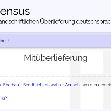
census
dschriftlichen Über­lieferung deutschsprachi
che
Mitüberlieferung
, Eberhard: 'Sendbrief von wahrer Andacht'
werden gemein
e
 43