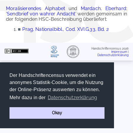
Moralisierendes Alphabet
und
Mardach, Eberhard:
'Sendbrief von wahrer Andacht'
werden gemeinsam in
der folgenden HSC-Beschreibung überliefert:
■
Prag, Nationalbibl., Cod. XVI.G.33, Bd. 2
Handschriftencensus 2026
Impressum
|
Datenschutzerklärung
Der Handschriftencensus verwendet ein
anonymes Statistik-Cookie, um die Nutzung
der Online-Präsenz auswerten zu können.
Datenschutzerklärung
Mehr dazu in der
Okay