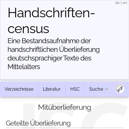
de
|
en
Handschriften­
census
Eine Bestandsaufnahme der
handschriftlichen Über­lieferung
deutschsprachiger Texte des
Mittelalters
Verzeichnisse
Literatur
HSC
Suche
Mitüberlieferung
Geteilte Überlieferung