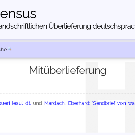
census
dschriftlichen Über­lieferung deutschsprachi
che
Mitüberlieferung
eri Iesu', dt.
und
Mardach, Eberhard: 'Sendbrief von wa