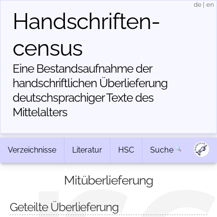
de
|
en
Handschriften­
census
Eine Bestandsaufnahme der
handschriftlichen Über­lieferung
deutschsprachiger Texte des
Mittelalters
Verzeichnisse
Literatur
HSC
Suche
Mitüberlieferung
Geteilte Überlieferung