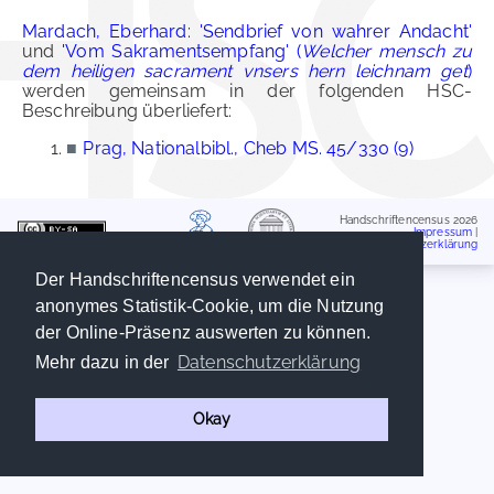
Mardach, Eberhard: 'Sendbrief von wahrer Andacht'
und
'Vom Sakramentsempfang' (
Welcher mensch zu
dem heiligen sacrament vnsers hern leichnam get
)
werden gemeinsam in der folgenden HSC-
Beschreibung überliefert:
■
Prag, Nationalbibl., Cheb MS. 45/330 (9)
Handschriftencensus 2026
Impressum
|
Datenschutzerklärung
Der Handschriftencensus verwendet ein
anonymes Statistik-Cookie, um die Nutzung
der Online-Präsenz auswerten zu können.
Datenschutzerklärung
Mehr dazu in der
Okay