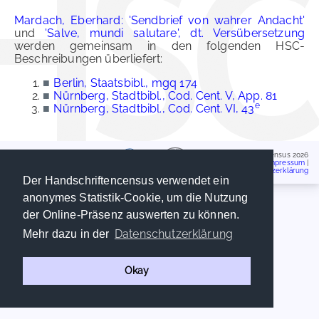
Mardach, Eberhard: 'Sendbrief von wahrer Andacht'
und
'Salve, mundi salutare', dt. Versübersetzung
werden gemeinsam in den folgenden HSC-
Beschreibungen überliefert:
■
Berlin, Staatsbibl., mgq 174
■
Nürnberg, Stadtbibl., Cod. Cent. V, App. 81
e
■
Nürnberg, Stadtbibl., Cod. Cent. VI, 43
Handschriftencensus 2026
Impressum
|
Datenschutzerklärung
Der Handschriftencensus verwendet ein
anonymes Statistik-Cookie, um die Nutzung
der Online-Präsenz auswerten zu können.
Datenschutzerklärung
Mehr dazu in der
Okay