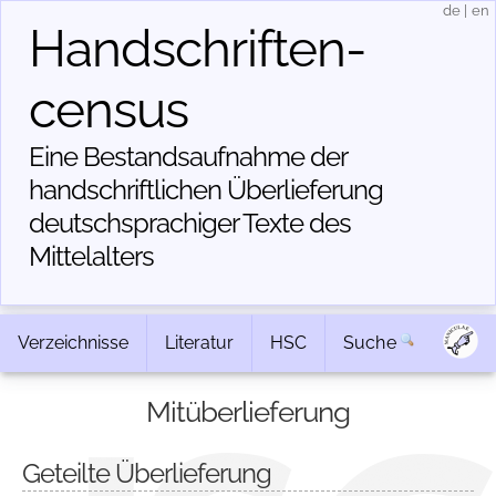
de
|
en
Handschriften­
census
Eine Bestandsaufnahme der
handschriftlichen Über­lieferung
deutschsprachiger Texte des
Mittelalters
Verzeichnisse
Literatur
HSC
Suche
Mitüberlieferung
Geteilte Überlieferung