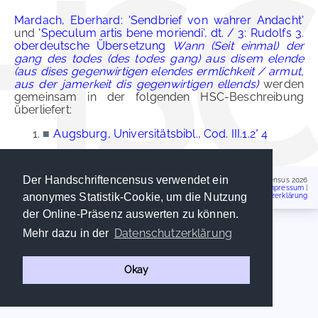
Mardach, Eberhard: 'Sendbrief von wahrer Andacht'
und
'Speculum artis bene moriendi', dt. / 3: Rudolfs 3.
oberdeutsche Übersetzung
Wann (Seit einmal) der
gang des todes (des todes gang) aus disem elende
(aus dises gegenwirtigen elendes ermlichkeit / armut,
aus der jamerkeit dis gegenwirtigen ellends)
werden
gemeinsam in der folgenden HSC-Beschreibung
überliefert:
■
Augsburg, Universitätsbibl., Cod. III.1.2° 4
Der Handschriftencensus verwendet ein
Handschriftencensus 2026
Impressum
|
anonymes Statistik-Cookie, um die Nutzung
Datenschutzerklärung
der Online-Präsenz auswerten zu können.
Datenschutzerklärung
Mehr dazu in der
Okay