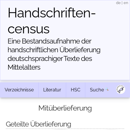
de
|
en
Handschriften­
census
Eine Bestandsaufnahme der
handschriftlichen Über­lieferung
deutschsprachiger Texte des
Mittelalters
Verzeichnisse
Literatur
HSC
Suche
Mitüberlieferung
Geteilte Überlieferung