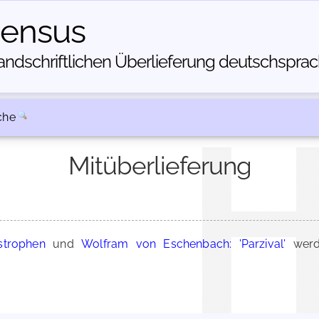
census
dschriftlichen Über­lieferung deutschsprachi
che
Mitüberlieferung
strophen
und
Wolfram von Eschenbach: 'Parzival'
werd