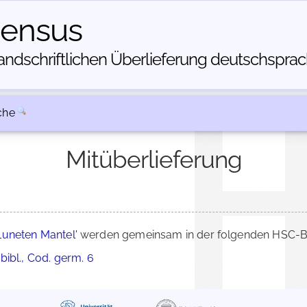
census
dschriftlichen Über­lieferung deutschsprachi
che
Mitüberlieferung
Luneten Mantel'
werden gemeinsam in der folgenden HSC-Be
ibl., Cod. germ. 6