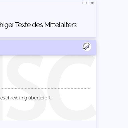
de
|
en
ger Texte des Mittelalters
schreibung überliefert: