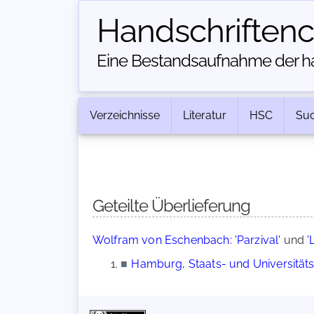
Handschriften­
Eine Bestandsaufnahme der han
Verzeichnisse
Literatur
HSC
Su
Geteilte Überlieferung
Wolfram von Eschenbach: 'Parzival'
und
'
■
Hamburg, Staats- und Universitätsb