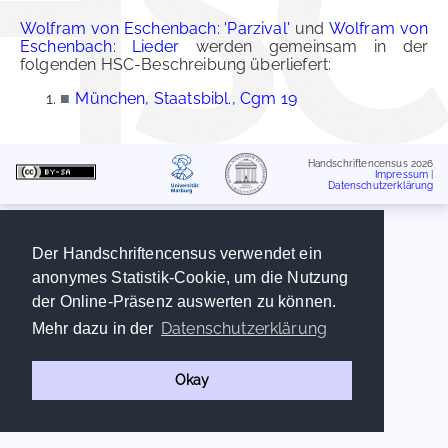
Wolfram von Eschenbach: 'Parzival'
und
Wolfram von
Eschenbach: Lieder
werden gemeinsam in der
folgenden HSC-Beschreibung überliefert:
■
München, Staatsbibl., Cgm 19
Handschriftencensus 2026
Impressum
|
Datenschutzerklärung
Der Handschriftencensus verwendet ein
anonymes Statistik-Cookie, um die Nutzung
der Online-Präsenz auswerten zu können.
Datenschutzerklärung
Mehr dazu in der
Okay