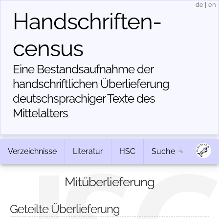
de
|
en
Handschriften­
census
Eine Bestandsaufnahme der
handschriftlichen Über­lieferung
deutschsprachiger Texte des
Mittelalters
Verzeichnisse
Literatur
HSC
Suche
Mitüberlieferung
Geteilte Überlieferung