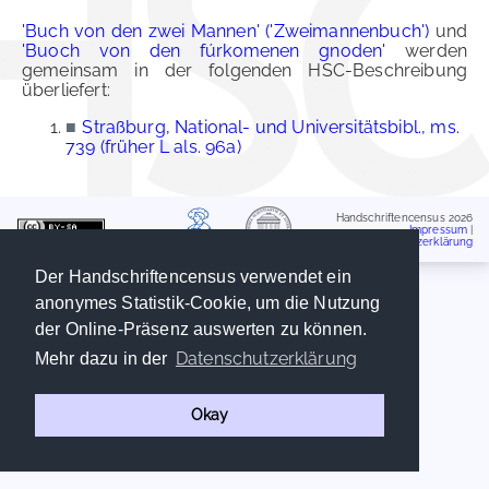
'Buch von den zwei Mannen' ('Zweimannenbuch')
und
'Buoch von den fúrkomenen gnoden'
werden
gemeinsam in der folgenden HSC-Beschreibung
überliefert:
■
Straßburg, National- und Universitätsbibl., ms.
739 (früher L als. 96a)
Handschriftencensus 2026
Impressum
|
Datenschutzerklärung
Der Handschriftencensus verwendet ein
anonymes Statistik-Cookie, um die Nutzung
der Online-Präsenz auswerten zu können.
Datenschutzerklärung
Mehr dazu in der
Okay