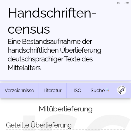
de
|
en
Handschriften­
census
Eine Bestandsaufnahme der
handschriftlichen Über­lieferung
deutschsprachiger Texte des
Mittelalters
Verzeichnisse
Literatur
HSC
Suche
Mitüberlieferung
Geteilte Überlieferung