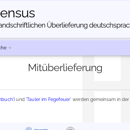
census
dschriftlichen Über­lieferung deutschsprachi
che
Mitüberlieferung
nbuch')
und
'Tauler im Fegefeuer'
werden gemeinsam in der 