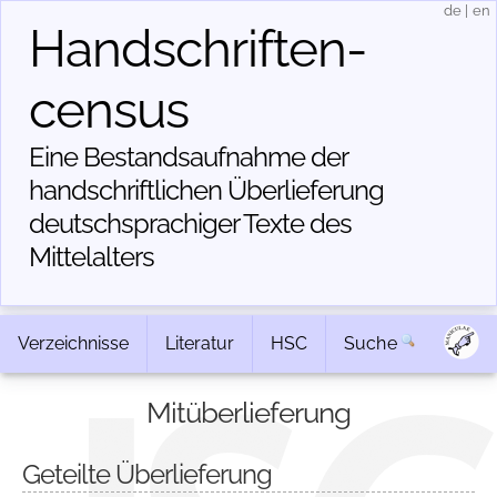
de
|
en
Handschriften­
census
Eine Bestandsaufnahme der
handschriftlichen Über­lieferung
deutschsprachiger Texte des
Mittelalters
Verzeichnisse
Literatur
HSC
Suche
Mitüberlieferung
Geteilte Überlieferung