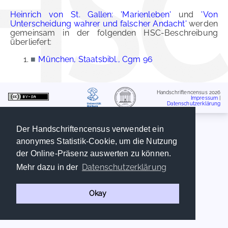
Heinrich von St. Gallen: 'Marienleben'
und
'Von
Unterscheidung wahrer und falscher Andacht'
werden
gemeinsam in der folgenden HSC-Beschreibung
überliefert:
■
München, Staatsbibl., Cgm 96
Handschriftencensus 2026
Impressum
|
Datenschutzerklärung
Der Handschriftencensus verwendet ein
anonymes Statistik-Cookie, um die Nutzung
der Online-Präsenz auswerten zu können.
Datenschutzerklärung
Mehr dazu in der
Okay