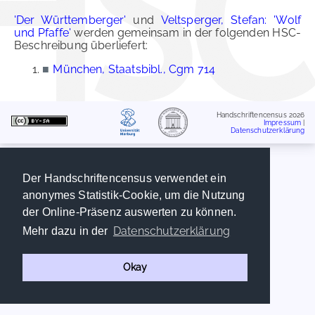
'Der Württemberger'
und
Veltsperger, Stefan: 'Wolf
und Pfaffe'
werden gemeinsam in der folgenden HSC-
Beschreibung überliefert:
■
München, Staatsbibl., Cgm 714
Handschriftencensus 2026
Impressum
|
Datenschutzerklärung
Der Handschriftencensus verwendet ein
anonymes Statistik-Cookie, um die Nutzung
der Online-Präsenz auswerten zu können.
Datenschutzerklärung
Mehr dazu in der
Okay