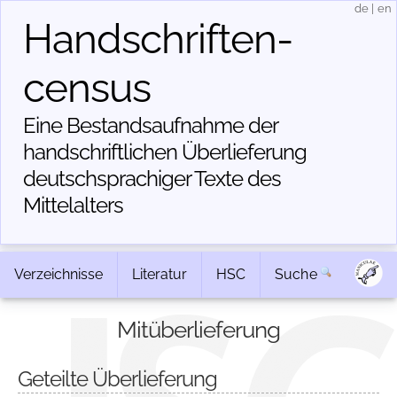
de
|
en
Handschriften­
census
Eine Bestandsaufnahme der
handschriftlichen Über­lieferung
deutschsprachiger Texte des
Mittelalters
Verzeichnisse
Literatur
HSC
Suche
Mitüberlieferung
Geteilte Überlieferung