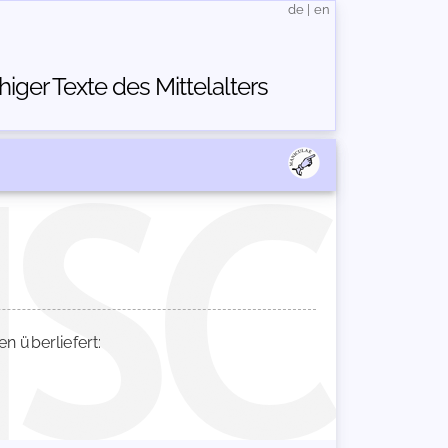
de
|
en
ger Texte des Mittelalters
 überliefert: