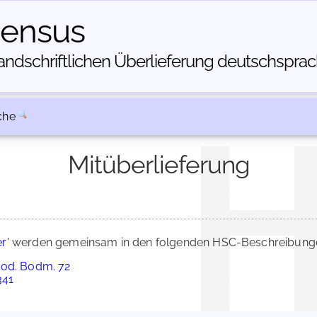
census
dschriftlichen Über­lieferung deutschsprachi
che
Mitüberlieferung
r'
werden gemeinsam in den folgenden HSC-Beschreibungen
Cod. Bodm. 72
341