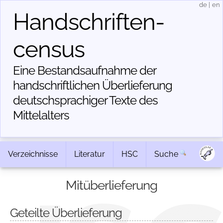
de
|
en
Handschriften­
census
Eine Bestandsaufnahme der
handschriftlichen Über­lieferung
deutschsprachiger Texte des
Mittelalters
Verzeichnisse
Literatur
HSC
Suche
Mitüberlieferung
Geteilte Überlieferung