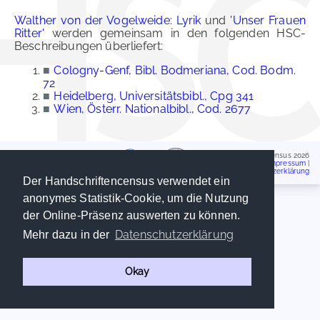
Walther von der Vogelweide: Lyrik
und
'Unser Frauen
Ritter'
werden gemeinsam in den folgenden HSC-
Beschreibungen überliefert:
■
Cologny-Genf, Bibl. Bodmeriana, Cod. Bodm.
72
■
Heidelberg, Universitätsbibl., Cpg 341
■
Wien, Österr. Nationalbibl., Cod. 2677
Handschriftencensus 2026
Impressum
|
Datenschutzerklärung
Der Handschriftencensus verwendet ein
anonymes Statistik-Cookie, um die Nutzung
der Online-Präsenz auswerten zu können.
Datenschutzerklärung
Mehr dazu in der
Okay