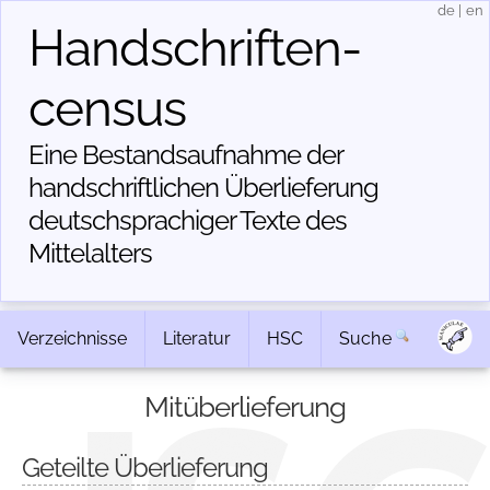
de
|
en
Handschriften­
census
Eine Bestandsaufnahme der
handschriftlichen Über­lieferung
deutschsprachiger Texte des
Mittelalters
Verzeichnisse
Literatur
HSC
Suche
Mitüberlieferung
Geteilte Überlieferung