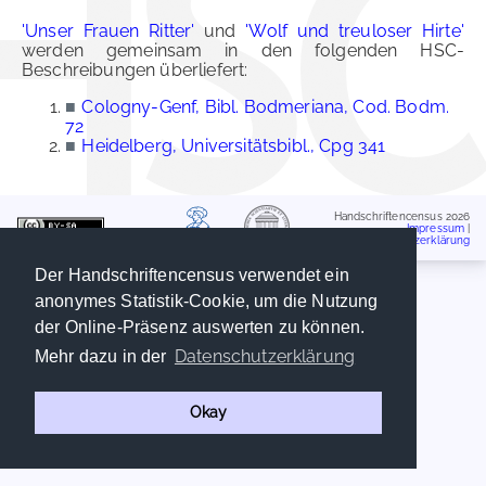
'Unser Frauen Ritter'
und
'Wolf und treuloser Hirte'
werden gemeinsam in den folgenden HSC-
Beschreibungen überliefert:
■
Cologny-Genf, Bibl. Bodmeriana, Cod. Bodm.
72
■
Heidelberg, Universitätsbibl., Cpg 341
Handschriftencensus 2026
Impressum
|
Datenschutzerklärung
Der Handschriftencensus verwendet ein
anonymes Statistik-Cookie, um die Nutzung
der Online-Präsenz auswerten zu können.
Datenschutzerklärung
Mehr dazu in der
Okay