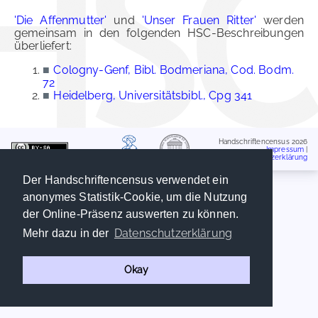
'Die Affenmutter'
und
'Unser Frauen Ritter'
werden
gemeinsam in den folgenden HSC-Beschreibungen
überliefert:
■
Cologny-Genf, Bibl. Bodmeriana, Cod. Bodm.
72
■
Heidelberg, Universitätsbibl., Cpg 341
Handschriftencensus 2026
Impressum
|
Datenschutzerklärung
Der Handschriftencensus verwendet ein
anonymes Statistik-Cookie, um die Nutzung
der Online-Präsenz auswerten zu können.
Datenschutzerklärung
Mehr dazu in der
Okay