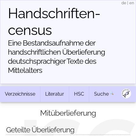
de
|
en
Handschriften­
census
Eine Bestandsaufnahme der
handschriftlichen Über­lieferung
deutschsprachiger Texte des
Mittelalters
Verzeichnisse
Literatur
HSC
Suche
Mitüberlieferung
Geteilte Überlieferung