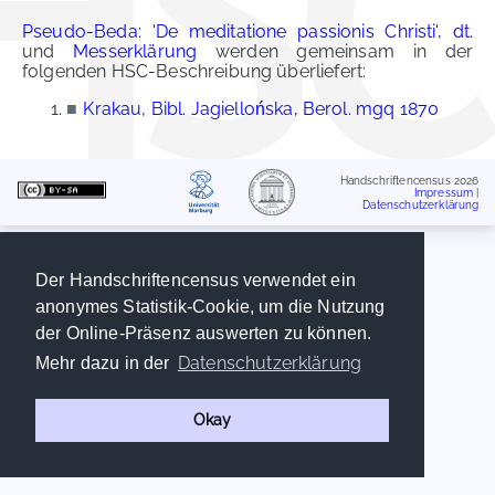
Pseudo-Beda: 'De meditatione passionis Christi', dt.
und
Messerklärung
werden gemeinsam in der
folgenden HSC-Beschreibung überliefert:
■
Krakau, Bibl. Jagiellońska, Berol. mgq 1870
Handschriftencensus 2026
Impressum
|
Datenschutzerklärung
Der Handschriftencensus verwendet ein
anonymes Statistik-Cookie, um die Nutzung
der Online-Präsenz auswerten zu können.
Datenschutzerklärung
Mehr dazu in der
Okay