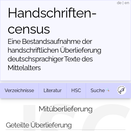
de
|
en
Handschriften­
census
Eine Bestandsaufnahme der
handschriftlichen Über­lieferung
deutschsprachiger Texte des
Mittelalters
Verzeichnisse
Literatur
HSC
Suche
Mitüberlieferung
Geteilte Überlieferung