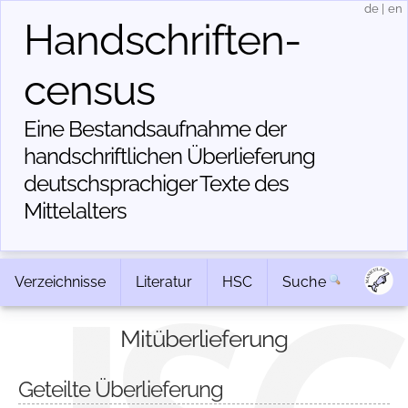
de
|
en
Handschriften­
census
Eine Bestandsaufnahme der
handschriftlichen Über­lieferung
deutschsprachiger Texte des
Mittelalters
Verzeichnisse
Literatur
HSC
Suche
Mitüberlieferung
Geteilte Überlieferung