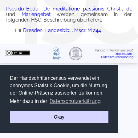
Pseudo-Beda: 'De meditatione passionis Christi', dt.
und
Mariengebet
werden gemeinsam in der
folgenden HSC-Beschreibung überliefert:
■
Dresden, Landesbibl., Mscr. M 244
Handschriftencensus 2026
Impressum
|
Datenschutzerklärung
Der Handschriftencensus verwendet ein
anonymes Statistik-Cookie, um die Nutzung
der Online-Präsenz auswerten zu können.
Datenschutzerklärung
Mehr dazu in der
Okay