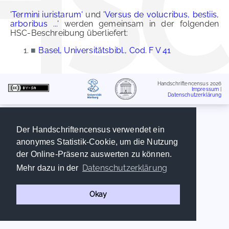
'Termini iuristarum'
und
'Versus de volucribus, bestiis,
arboribus ...'
werden gemeinsam in der folgenden
HSC-Beschreibung überliefert:
■
Basel, Universitätsbibl., Cod. F V 41
Handschriftencensus 2026
Impressum
|
Datenschutzerklärung
Der Handschriftencensus verwendet ein
anonymes Statistik-Cookie, um die Nutzung
der Online-Präsenz auswerten zu können.
Datenschutzerklärung
Mehr dazu in der
Okay