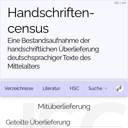
de
|
en
Handschriften­
census
Eine Bestandsaufnahme der
handschriftlichen Über­lieferung
deutschsprachiger Texte des
Mittelalters
Verzeichnisse
Literatur
HSC
Suche
Mitüberlieferung
Geteilte Überlieferung