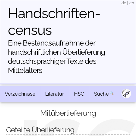
de
|
en
Handschriften­
census
Eine Bestandsaufnahme der
handschriftlichen Über­lieferung
deutschsprachiger Texte des
Mittelalters
Verzeichnisse
Literatur
HSC
Suche
Mitüberlieferung
Geteilte Überlieferung