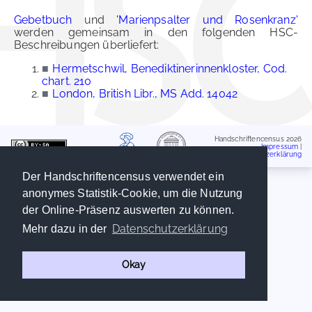
Gebetbuch
und
'Marienpsalter und Rosenkranz'
werden gemeinsam in den folgenden HSC-
Beschreibungen überliefert:
■
Hermetschwil, Benediktinerinnenkloster, Cod.
chart. 210
■
London, British Libr., MS Add. 14042
Handschriftencensus 2026
Impressum
|
Datenschutzerklärung
Der Handschriftencensus verwendet ein
anonymes Statistik-Cookie, um die Nutzung
der Online-Präsenz auswerten zu können.
Datenschutzerklärung
Mehr dazu in der
Okay