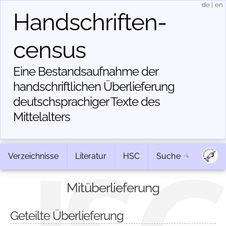
de
|
en
Handschriften­
census
Eine Bestandsaufnahme der
handschriftlichen Über­lieferung
deutschsprachiger Texte des
Mittelalters
Verzeichnisse
Literatur
HSC
Suche
Mitüberlieferung
Geteilte Überlieferung