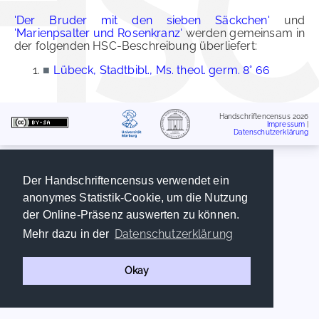
'Der Bruder mit den sieben Säckchen'
und
'Marienpsalter und Rosenkranz'
werden gemeinsam in
der folgenden HSC-Beschreibung überliefert:
■
Lübeck, Stadtbibl., Ms. theol. germ. 8° 66
Handschriftencensus 2026
Impressum
|
Datenschutzerklärung
Der Handschriftencensus verwendet ein
anonymes Statistik-Cookie, um die Nutzung
der Online-Präsenz auswerten zu können.
Datenschutzerklärung
Mehr dazu in der
Okay