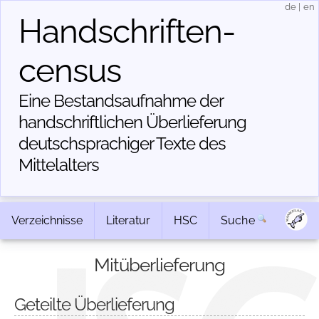
de
|
en
Handschriften­
census
Eine Bestandsaufnahme der
handschriftlichen Über­lieferung
deutschsprachiger Texte des
Mittelalters
Verzeichnisse
Literatur
HSC
Suche
Mitüberlieferung
Geteilte Überlieferung