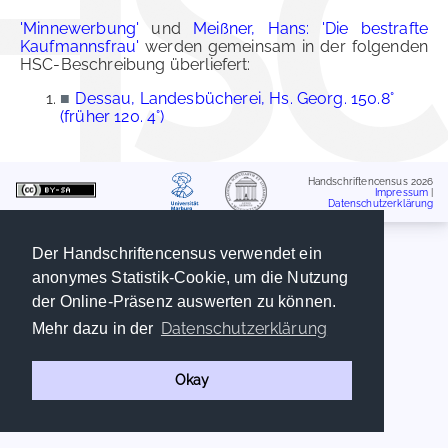
'Minnewerbung'
und
Meißner, Hans: 'Die bestrafte
Kaufmannsfrau'
werden gemeinsam in der folgenden
HSC-Beschreibung überliefert:
■
Dessau, Landesbücherei, Hs. Georg. 150.8°
(früher 120. 4°)
Handschriftencensus 2026
Impressum
|
Datenschutzerklärung
Der Handschriftencensus verwendet ein
anonymes Statistik-Cookie, um die Nutzung
der Online-Präsenz auswerten zu können.
Datenschutzerklärung
Mehr dazu in der
Okay